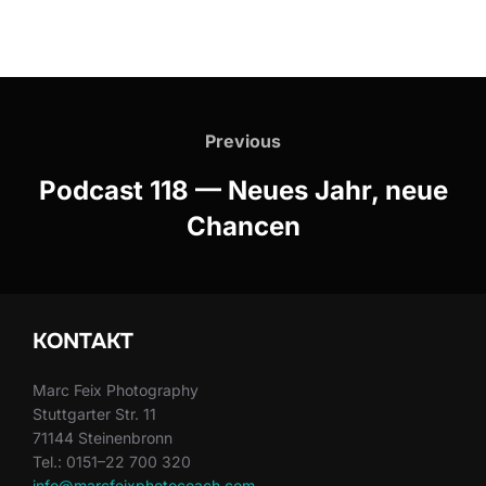
Previous
Podcast 118 — Neues Jahr, neue
Chancen
KONTAKT
Marc Feix Pho­tog­ra­phy
Stuttgarter Str. 11
71144 Steinen­bronn
Tel.: 0151–22 700 320
info@marcfeixphotocoach.com