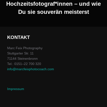
Hochzeitsfotograf*innen – und wie
Du sie souverän meisterst
KONTAKT
Marc Feix Pho­tog­ra­phy
Stuttgarter Str. 11
71144 Steinen­bronn
Tel.: 0151–22 700 320
info@marcfeixphotocoach.com
Impres­sum