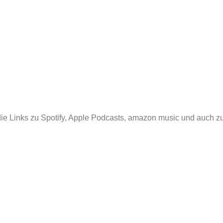
die Links zu Spo­ti­fy, Apple Pod­casts, ama­zon music und auch 