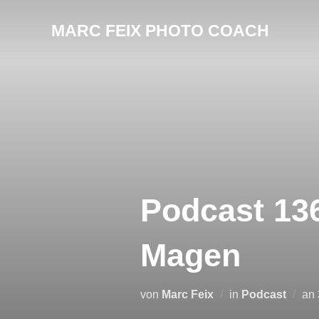
MARC FEIX PHOTO COACH
Podcast 13
Magen
von
Marc Feix
in
Podcast
an